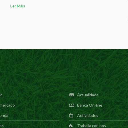
Ler Máis
to
Actualidade
mercado
Banca On-line
enda
Actividades
os
Traballa con nos