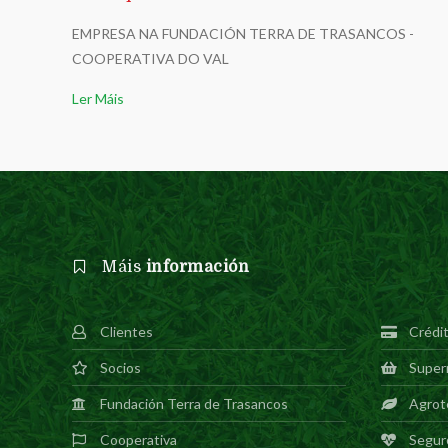
EMPRESA NA FUNDACIÓN TERRA DE TRASANCOS -
COOPERATIVA DO VAL
Ler Máis
Máis
información
Clientes
Crédi
Socios
Super
Fundación Terra de Trasancos
Agrot
Cooperativa
Segur