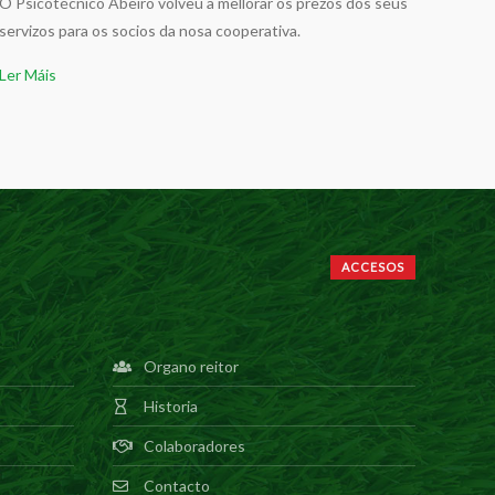
O Psicotécnico Abeiro volveu a mellorar os prezos dos seus
servizos para os socios da nosa cooperativa.
Ler Máis
ACCESOS
Organo reitor
Historia
Colaboradores
Contacto