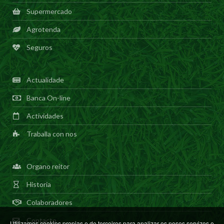
Supermercado
Agrotenda
Seguros
Actualidade
Banca On-line
Actividades
Traballa con nos
Organo reitor
Historia
Colaboradores
Contacto
Utilizamos cookies propias e de terceiros para analizar os nosos servizos e