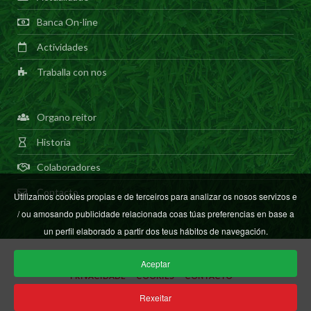
Banca On-line
Actividades
Traballa con nos
Organo reitor
Historia
Colaboradores
Contacto
Utilizamos cookies propias e de terceiros para analizar os nosos servizos e
/ ou amosando publicidade relacionada coas túas preferencias en base a
un perfil elaborado a partir dos teus hábitos de navegación.
Aceptar
PRIVACIDADE
COOKIES
CONTACTO
Rexeitar
2018 ©
Cooperativa O val
Diseño
04/18