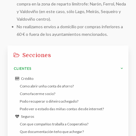
compra en la zona de reparto limítrofe: Narón, Ferrol, Neda
y Valdoviño (en este caso, sólo Lago, Meirás, Sequeiro y
Valdoviño centro).
No realizamos envíos a domicilio por compras inferiores a
60 € o fuera de los ayuntamientos mencionados.
Secciones
CLIENTES
Crédito
Como abrir unha conta de aforro?
Como facerme socio?
Podo recuperar o diñeiro achegado?
Podo ver o estado das miñas contas desde internet?
Seguros
Con que compañías traballa a Cooperativa?
Que documentación teño que achegar?