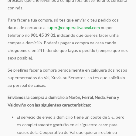
precisas que che levemos a compra fóra deste horario, consulta
con nós.
Para facer a túa compra, só tes que enviar o teu pedido cos
datos de contacto a
super@cooperativaoval.com
ou por
teléfono no
981 45 39 01
, indicando que queres facer unha
compra a domicilio. Poderás pagar a compra na casa cando
cheguemos, en 24 h dende que fagas o pedido (sempre que nos
sexa posible).
Se prefires facer a compra persoalmente en calquera dos nosos
supermercados do Val, Xuvia ou Serantes, so tes que solicitalo
ao persoal de caixas.
Enviamos la compra a domicilio a Narón, Ferrol, Neda, Fene y
Valdoviño con las siguientes características:
El servicio de envío a domicilio tiene un coste de 5 €, pero
es completamente
gratuito
en el siguiente caso: para
socios de la Cooperativa do Val que quieran recibir su